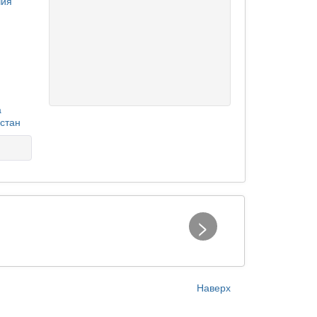
чия
а
стан
>
Наверх