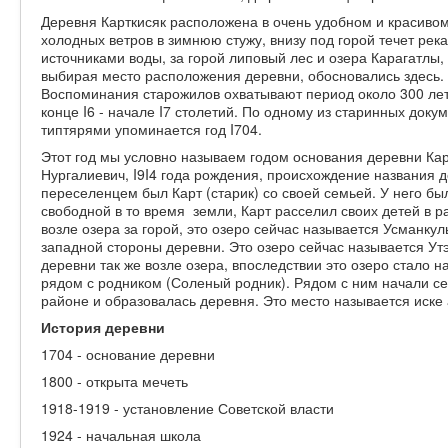
Деревня Карткисяк расположена в очень удобном и красиво
холодных ветров в зимнюю стужу, внизу под горой течет ре
источниками воды, за горой липовый лес и озера Карагатлы,
выбирая место расположения деревни, обосновались здесь.
Воспоминания старожилов охватывают период около 300 лет
конце I6 - начале I7 столетий. По одному из старинных док
типтярями упоминается год I704.
Этот год мы условно называем годом основания деревни Ка
Нургалиевич, I9I4 года рождения, происхождение названия
переселенцем был Карт (старик) со своей семьей. У него бы
свободной в то время земли, Карт расселил своих детей в 
возле озера за горой, это озеро сейчас называется Усманкул
западной стороны деревни. Это озеро сейчас называется Ут
деревни так же возле озера, впоследствии это озеро стало 
рядом с родником (Соленый родник). Рядом с ним начали сел
районе и образовалась деревня. Это место называется иске 
История деревни
1704 - основание деревни
1800 - открыта мечеть
1918-1919 - установление Советской власти
1924 - начальная школа